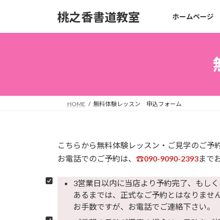
コ
ナ
桃之香書道教室
ホームページ
ン
ビ
テ
ゲ
ン
ー
ツ
シ
へ
ョ
ス
ン
キ
に
ッ
移
HOME
無料体験レッスン 申込フォーム
プ
動
こちらから無料体験レッスン・ご見学のご予
お電話でのご予約は、
☎090-9090-2393
まで
3営業日以内に当店より予約完了、もし
あるまでは、正式なご予約とはなりませ
お手数ですが、お電話でご連絡下さい。